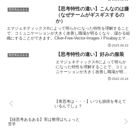
【思考特性の違い】こんなのは嫌
青思考あるある
（なぜチームがギスギスするの
か）
エマジェネティックス®によって明らかになった特性を理解すること
で、コミュニケーションが大きく改善し職場が明るくなり、儲かる組
織にすることができます。Clker-Free-Vector-Images / Pixabayエマジ
ェネティックス®を...
2025.09.23
【思考特性の違い】好みの服装
青思考あるある
エマジェネティックス®によって明らか
になった特性を理解することで、コミュ
ニケーションが大きく改善し職場が明る
くなり、儲かる組織にすることができま
2022.10.24
す。思考特性の違いは、服装の好みの違
いを生みます。 普段着ている服装一つと
っても、思考特性の違い...
【青思考は・・・】いつも損得を考えて
いるんでしょ？
【緑思考あるある】実は整理はちょっと
苦手