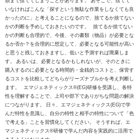
類まで捨ててしまうことがあります。 あそこで、捨てて
いなければこんな「探すという無駄な作業をしなくても良
かったのに」と考えることになるので、捨てるか捨てない
かの判断を予めしておきたいのです。 捨てるか捨てない
かの判断も合理的で、今後、その書類（物品）が必要とな
るか否か？を合理的に想定して、必要となる可能性が高い
と思うと残しておきますし、低いと予測すれば廃棄しま
す。 あるいは、必要となるかもしれないが、そのときに
購入するのに必要となる時間的・金銭的コストと、保管す
るコストを比較してどちらがリーズナブルかを考え判断し
ます。 エマジェネティックス®(EG)研修を受講し、各特
性を理解することで、上司や部下でありがちな問題の解決
につながります。 日々、エマジェネティックス(EG)で学
んだ特性を意識し、自分の特性と相手の特性について「色
で考える」ことを習慣化してください。 そうすれば、エ
マジェネティックス®研修で学んだ内容を実践的に活用で