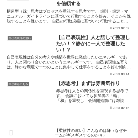
を信頼する
構造型（緑）思考はプロセスを重視する思考です。 規則・規定・マ
ニュアル・ガイドラインに基づいて行動することを好み、そこから逸
脱することを嫌います。 自己の行動規範に基づいて行動することが
多く、他人もその規範に準じて行動することを当然と考える...
2023.02.02
【自己表現性】人と話して整理し
自己表現性の違い
たい！？静かに一人で整理した
い！？
自己表現性は自分の考えや感情を世界に発信したいエネルギーであ
り、人と関わり合いたいというエネルギーです。 自己表現性左寄り
は、静かな環境で一つのことに集中して仕事をすることを好む傾向が
あります。 自己表現性右寄りは、賑やかな環境で多くの人と...
2023.03.14
【赤思考】まずは雰囲気作り
赤思考あるある
赤思考は人との関係性を重視する思考で
す。 会議においても参加者の「輪」
「和」を重視し、会議開始前には雑談を
するなどして、関係性を構築することを
2023.02.16
求めます。 いきなり本題から入ることは
あまり好みませんし、人の気持ちがどう
なるかを重視した発言を好...
【柔軟性の違い】こんなのは嫌（なぜチ
ームがギスギスするのか４）