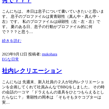
何で？？？
こんにちは。 本日は息子について書いていきたいと思いま
す。 息子のプロファイルは黄青顕性（真ん中・真ん中・
左）です。 私のプロファイルは緑顕性（左・左・左）で
す。 夏のある日、息子の行動がプロファイル的に何
で？？？と思う…
続きを読む
2023年9月12日
投稿者:
mukohara
EGな日常
社内レクリエーション
こんにちは 先週末、新入社員の２人が社内レクリエーショ
ンを企画してくれて社員みんなでBBQをしました。 その時
の会話の一コマ 「ドラえもんの道具をひとつもらえるとし
たらなに？」 青顕性の岡本は 「そもそもタケコプターは
実…