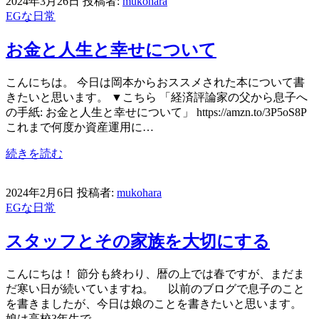
2024年3月26日
投稿者:
mukohara
EGな日常
お金と人生と幸せについて
こんにちは。 今日は岡本からおススメされた本について書
きたいと思います。 ▼こちら 「経済評論家の父から息子へ
の手紙: お金と人生と幸せについて」 https://amzn.to/3P5oS8P
これまで何度か資産運用に…
続きを読む
2024年2月6日
投稿者:
mukohara
EGな日常
スタッフとその家族を大切にする
こんにちは！ 節分も終わり、暦の上では春ですが、まだま
だ寒い日が続いていますね。 以前のブログで息子のこと
を書きましたが、今日は娘のことを書きたいと思います。
娘は高校3年生で、…