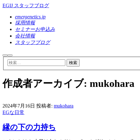
EGIJ スタッフブログ
emergenetics.jp
採用情報
セミナーお申込み
会社情報
スタッフブログ
検
メ
索
イ
ン
メ
ニ
作成者アーカイブ:
mukohara
ュ
ー
2024年7月16日
投稿者:
mukohara
EGな日常
縁の下の力持ち