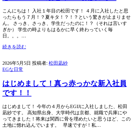
こんにちは！ 入社１年目の松田です！ ４月に入社したと思
ったらもう７月！？夏キタ！？！？という驚きが止まりませ
ん。 さっき、さっき、学生だったのに！？（それは言いす
ぎか） 学生の時よりもはるかに早く終わっていく毎
日。。。…
続きを読む
2026年5月5日
投稿者:
松田凪紗
EGな日常
はじめまして！真っ赤っかな新入社員
です！！
はじめまして！ 今年の４月からEGIJに入社しました、松田
凪紗です。 高知県出身、大学時代は京都、就職で兵庫にや
ってきました！将来は関西に骨を埋めたいと思うほど、この
土地に惚れ込んでいます。 早速ですが！私…