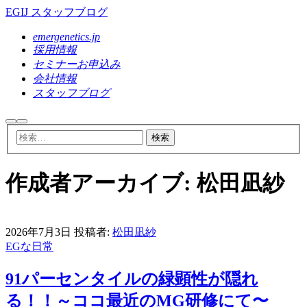
EGIJ スタッフブログ
emergenetics.jp
採用情報
セミナーお申込み
会社情報
スタッフブログ
検
メ
索
イ
ン
メ
ニ
作成者アーカイブ:
松田凪紗
ュ
ー
2026年7月3日
投稿者:
松田凪紗
EGな日常
91パーセンタイルの緑顕性が隠れ
る！！～ココ最近のMG研修にて〜