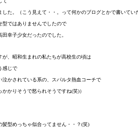
して
た。（こう見えて・・。って何かのブログとかで書いていたらす
せ型ではありませんでしたので
高田幸子少女だったのでした。
すが、昭和生まれの私たちが高校生の頃は
う感じで
い泣かされている系の、スパルタ熱血コーチで
かかりそうで怒られそうですね(笑)）
髪型めっちゃ似合ってません・・？(笑)