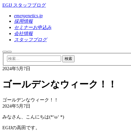
EGIJ スタッフブログ
emergenetics.jp
採用情報
セミナーお申込み
会社情報
スタッフブログ
検
メ
索
イ
ン
2024年5月7日
メ
ニ
ュ
ゴールデンなウィーク！！
ー
ゴールデンなウィーク！！
2024年5月7日
みなさん、こんにちは(*‘ω‘ *)
EGIJの高田です。