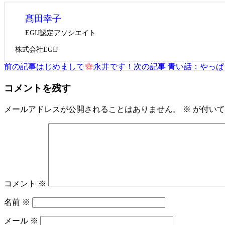
髙田幸子
EGIJ認定アソシエイト
株式会社EGIJ
前の記事
はじめまして
永井です！
次の記事
青い話：やっぱり
コメントを残す
メールアドレスが公開されることはありません。
※
が付いて
コメント
※
名前
※
メール
※