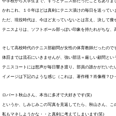
中学校から大学生まで、ずっとテニス部だったこともありま
かれこれ、１０年ほどは真剣にテニス漬けの毎日を送っていまし
ただ、現役時代は、今ほど太っていないとは言え、決して痩
テニスよりは、ソフトボール部っぽい印象を持たれがちな、
そして高校時代のテニス部顧問が女性の体育教師だったので
体罰までは流石にいきませんが、強い部活＝厳しい顧問とい
テニスコートには怒声が毎日響き渡り。部員の誰かがだいた
イメージは下記のような感じ（これは、著作権？肖像権？ひっ
ロバート秋山さん、本当に多才で大好きです(笑)
というか、しみじみこの写真を見返してたら、秋山さん、この
私もマネしようかな・・と真剣に考えてしまいます(笑)