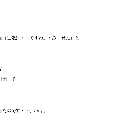
な（近畿は・・ですね。すみません）と
は
利用して
のです・・( ；∀；)