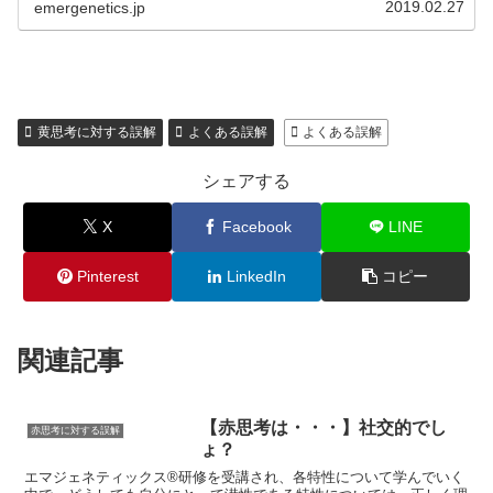
2019.02.27
emergenetics.jp
黄思考に対する誤解
よくある誤解
よくある誤解
シェアする
X
Facebook
LINE
Pinterest
LinkedIn
コピー
関連記事
【赤思考は・・・】社交的でし
赤思考に対する誤解
ょ？
エマジェネティックス®研修を受講され、各特性について学んでいく