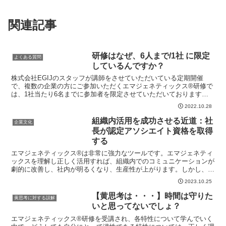
関連記事
研修はなぜ、6人まで/1社 に限定
よくある質問
しているんですか？
株式会社EGIJのスタッフが講師をさせていただいている定期開催
で、複数の企業の方にご参加いただくエマジェネティックス®研修で
は、1社当たり6名までに参加者を限定させていただいております。
これは次のような理由があります。ナチュラルな自分を出し...
2022.10.28
組織内活用を成功させる近道：社
企業文化
長が認定アソシエイト資格を取得
する
エマジェネティックス®は非常に強力なツールです。エマジェネティ
ックスを理解し正しく活用すれば、組織内でのコミュニケーションが
劇的に改善し、社内が明るくなり、生産性が上がります。しかし、非
常に強力なツールであるが故に、使い方を間違うと組織に大...
2023.10.25
【黄思考は・・・】時間は守りた
黄思考に対する誤解
いと思ってないでしょ？
エマジェネティックス®研修を受講され、各特性について学んでいく