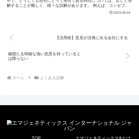
中で、どうしても自分にとって潜性である特性については、正しく理
解することが難しく、様々な誤解があります。 例えば、コンセプト
型（黄思考）潜性の人が黄思考のが「自由を好む」という特...
2023.08.04
【活用術】意見が活発に出る会社にする
確固たる明確な強い意思を持っていると
は限らない
ホーム
よくある誤解
TOP
エマジェネティックス®とは