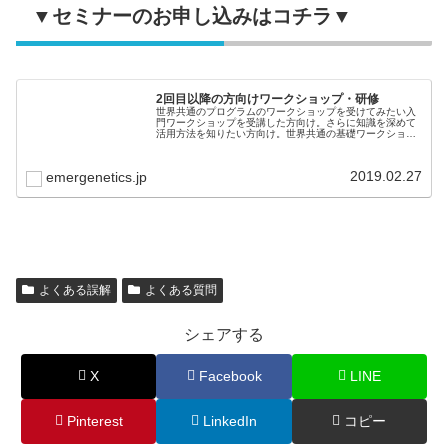
▼セミナーのお申し込みはコチラ▼
2回目以降の方向けワークショップ・研修
世界共通のプログラムのワークショップを受けてみたい入
門ワークショップを受講した方向け。さらに知識を深めて
活用方法を知りたい方向け。世界共通の基礎ワークショッ
プ（８時間）で自分の強みを活かして潜在能力を発揮する
ことを学び、組織はパフォーマンス...
2019.02.27
emergenetics.jp
よくある誤解
よくある質問
シェアする
X
Facebook
LINE
Pinterest
LinkedIn
コピー