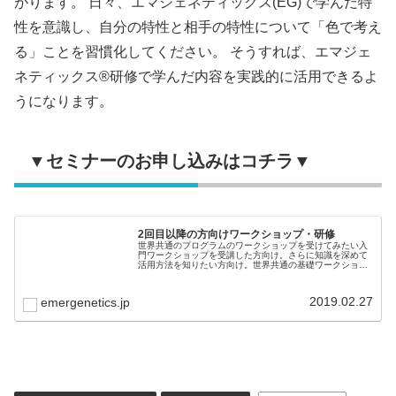
がります。 日々、エマジェネティックス(EG)で学んだ特
性を意識し、自分の特性と相手の特性について「色で考え
る」ことを習慣化してください。 そうすれば、エマジェ
ネティックス®研修で学んだ内容を実践的に活用できるよ
うになります。
▼セミナーのお申し込みはコチラ▼
2回目以降の方向けワークショップ・研修
世界共通のプログラムのワークショップを受けてみたい入
門ワークショップを受講した方向け。さらに知識を深めて
活用方法を知りたい方向け。世界共通の基礎ワークショッ
プ（８時間）で自分の強みを活かして潜在能力を発揮する
ことを学び、組織はパフォーマンス...
2019.02.27
emergenetics.jp