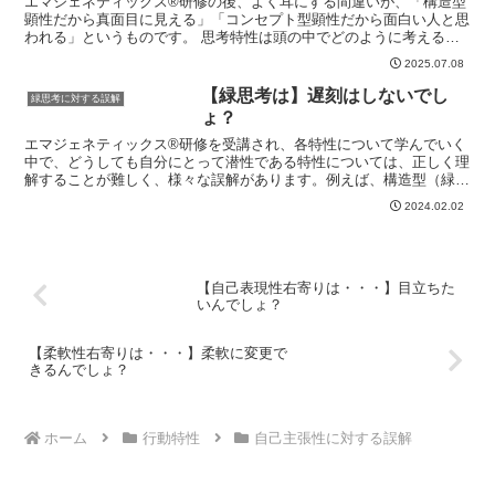
エマジェネティックス®研修の後、よく耳にする間違いが、「構造型
顕性だから真面目に見える」「コンセプト型顕性だから面白い人と思
われる」というものです。 思考特性は頭の中でどのように考える傾
向があるか？どんな思考を好むか？を表していますが、頭の...
2025.07.08
【緑思考は】遅刻はしないでし
緑思考に対する誤解
ょ？
エマジェネティックス®研修を受講され、各特性について学んでいく
中で、どうしても自分にとって潜性である特性については、正しく理
解することが難しく、様々な誤解があります。例えば、構造型（緑思
考）潜性の人が、緑思考の説明に記載している「スケジュー...
2024.02.02
【自己表現性右寄りは・・・】目立ちた
いんでしょ？
【柔軟性右寄りは・・・】柔軟に変更で
きるんでしょ？
ホーム
行動特性
自己主張性に対する誤解