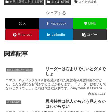
自己主張性に対する誤解
よくある誤解
よくある誤解
シェアする
X
Facebook
LINE
Pinterest
LinkedIn
コピー
関連記事
リーダーは右よりでないとダメで
自己主張性に対する誤解
しょ
エマジェネティックス®研修を受講された経営者や経営幹部の方か
ら、こんな質問をお聞きすることがあります。「リーダーは右よりで
ないとダメでしょ」これは大きな誤解です。danymena88 / Pixabay
確かに多くの企業で「リーダーシップ研修...
2023.10.04
思考特性は他人からどう見えるか
よくある誤解
はわからない