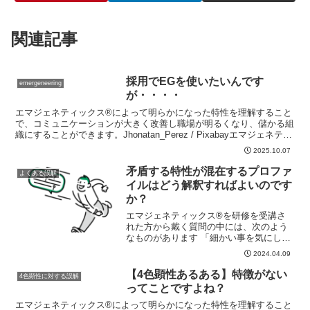
関連記事
採用でEGを使いたいんです
emergeneering
が・・・・
エマジェネティックス®によって明らかになった特性を理解すること
で、コミュニケーションが大きく改善し職場が明るくなり、儲かる組
織にすることができます。Jhonatan_Perez / Pixabayエマジェネティ
ックス®研修を受講いただいた経...
2025.10.07
矛盾する特性が混在するプロファ
よくある誤解
イルはどう解釈すればよいのです
か？
エマジェネティックス®を研修を受講さ
れた方から戴く質問の中には、次のよう
なものがあります 「細かい事を気にしな
い黄色と、詳細が気になる緑の2つが混在
2024.04.09
しているプロファイルは矛楯していると
思います」 「矛盾するプロファイルを持
【4色顕性あるある】特徴がない
4色顕性に対する誤解
つ人のプロファイル...
ってことですよね？
エマジェネティックス®によって明らかになった特性を理解すること