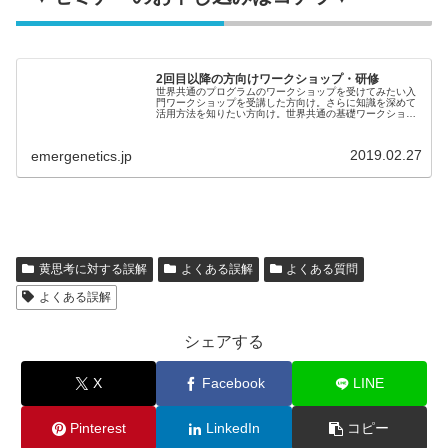
2回目以降の方向けワークショップ・研修
世界共通のプログラムのワークショップを受けてみたい入
門ワークショップを受講した方向け。さらに知識を深めて
活用方法を知りたい方向け。世界共通の基礎ワークショッ
プ（８時間）で自分の強みを活かして潜在能力を発揮する
ことを学び、組織はパフォーマンス...
2019.02.27
emergenetics.jp
黄思考に対する誤解
よくある誤解
よくある質問
よくある誤解
シェアする
X
Facebook
LINE
Pinterest
LinkedIn
コピー