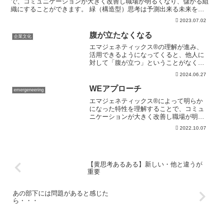
で、コミュニケーションが大きく改善し職場が明るくなり、儲かる組
織にすることができます。 緑（構造型）思考は予測出来る未来を好
み、予測出来ない未来を避けたい思考で、過去の成功体験を...
2023.07.02
腹が立たなくなる
企業文化
エマジェネティックス®の理解が進み、
活用できるようになってくると、他人に
対して「腹が立つ」ということがなくな
ってきます。 何かの問題が起きたとき、
2024.06.27
○○さんのせいだと、他人に原因を求める
ことがなくなるのです。Activedia /
WEアプローチ
emergeneering
Pixab...
エマジェネティックス®によって明らか
になった特性を理解することで、コミュ
ニケーションが大きく改善し職場が明る
くなり、儲かる組織にすることができま
2022.10.07
す。Couleur / Pixabayエマジェネティッ
クス®では多様である組織、それもWEチ
ーム...
【黄思考あるある】新しい・他と違うが
重要
あの部下には問題があると感じた
ら・・・