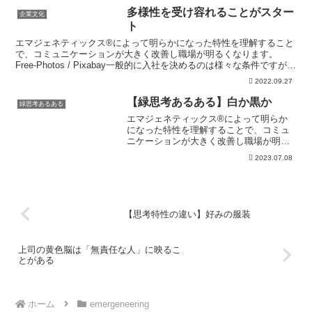
多様性を受け容れることがスター
企業文化
ト
エマジェネティックス®によって明らかになった特性を理解すること
で、コミュニケーションが大きく改善し職場が明るくなります。
Free-Photos / Pixabay一般的に入社を決めるのは様々な条件ですが、
退職するのは人間関係が原因となります...
2022.09.27
【緑思考あるある】白か黒か
緑思考あるある
エマジェネティックス®によって明らか
になった特性を理解することで、コミュ
ニケーションが大きく改善し職場が明る
くなり、儲かる組織にすることができま
2023.07.08
す。 緑（構造型）思考はガイドラインを
重視する思考であり、ルールに則りたい
と強く願います。 その...
【思考特性の違い】好みの服装
上司の黄色脳は「無責任な人」に映るこ
とがある
ホーム
emergeneering