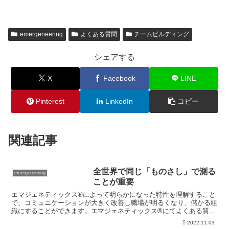
emergeneering
よくある質問
チームビルディング
シェアする
X
Facebook
LINE
Pinterest
LinkedIn
コピー
関連記事
全世界で同じ「ものさし」で測る
emergeneering
ことが重要
エマジェネティックス®によって明らかになった特性を理解すること
で、コミュニケーションが大きく改善し職場が明るくなり、儲かる組
織にすることができます。エマジェネティックス®にてよくある質問
で「日本で一番多い色は何色ですか？」というものがありま...
2022.11.03