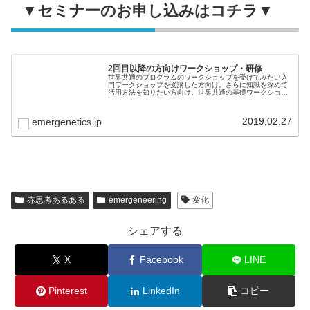
▼セミナーのお申し込みはコチラ▼
2回目以降の方向けワークショップ・研修
世界共通のプログラムのワークショップを受けてみたい入
門ワークショップを受講した方向け。さらに知識を深めて
活用方法を知りたい方向け。世界共通の基礎ワークショッ
プ（８時間）で自分の強みを活かして潜在能力を発揮する
ことを学び、組織はパフォーマンス...
2019.02.27
emergenetics.jp
赤思考あるある
emergeneering
変化
シェアする
X
Facebook
LINE
Pinterest
LinkedIn
コピー