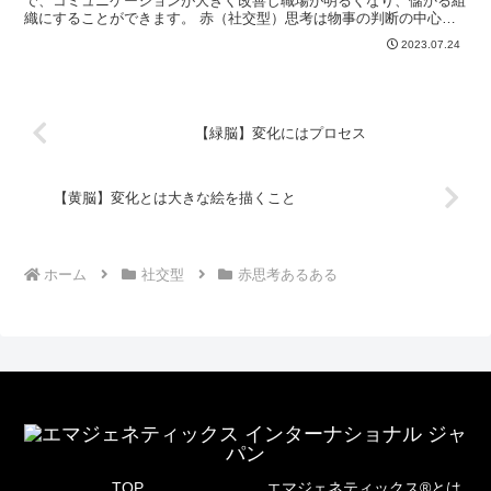
で、コミュニケーションが大きく改善し職場が明るくなり、儲かる組
織にすることができます。 赤（社交型）思考は物事の判断の中心が
人の気持ちである思考であり、常に人の事が気になります。...
2023.07.24
【緑脳】変化にはプロセス
【黄脳】変化とは大きな絵を描くこと
ホーム
社交型
赤思考あるある
TOP
エマジェネティックス®とは