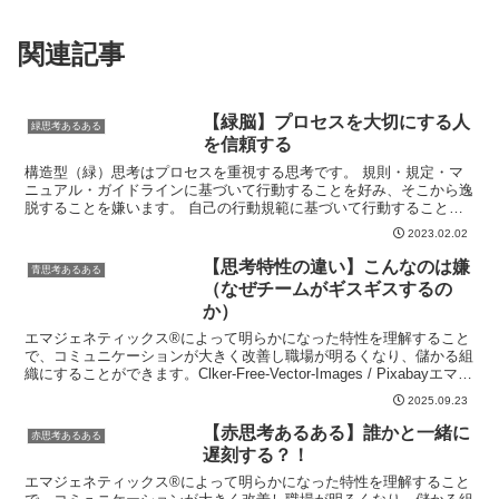
関連記事
【緑脳】プロセスを大切にする人
緑思考あるある
を信頼する
構造型（緑）思考はプロセスを重視する思考です。 規則・規定・マ
ニュアル・ガイドラインに基づいて行動することを好み、そこから逸
脱することを嫌います。 自己の行動規範に基づいて行動することが
多く、他人もその規範に準じて行動することを当然と考える...
2023.02.02
【思考特性の違い】こんなのは嫌
青思考あるある
（なぜチームがギスギスするの
か）
エマジェネティックス®によって明らかになった特性を理解すること
で、コミュニケーションが大きく改善し職場が明るくなり、儲かる組
織にすることができます。Clker-Free-Vector-Images / Pixabayエマジ
ェネティックス®を...
2025.09.23
【赤思考あるある】誰かと一緒に
赤思考あるある
遅刻する？！
エマジェネティックス®によって明らかになった特性を理解すること