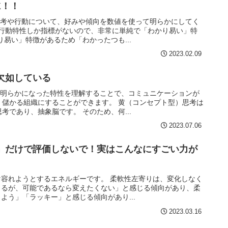
K！！
思考や行動について、好みや傾向を数値を使って明らかにしてく
の行動特性しか指標がないので、非常に単純で「わかり易い」特
り易い」特徴があるため「わかったつも...
2023.02.09
欠如している
て明らかになった特性を理解することで、コミュニケーションが
、儲かる組織にすることができます。 黄（コンセプト型）思考は
考であり、抽象脳です。 そのため、何...
2023.07.06
」だけで評価しないで！実はこんなにすごい力が
容れようとするエネルギーです。 柔軟性左寄りは、変化しなく
きるが、可能であるなら変えたくない」と感じる傾向があり、柔
よう」「ラッキー」と感じる傾向があり...
2023.03.16