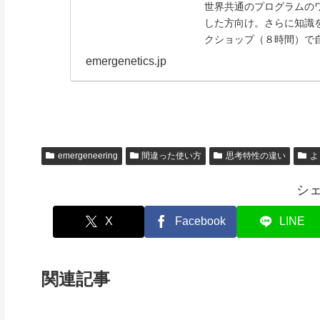
世界共通のプログラムの
した方向け。さらに知識
クショップ（８時間）で
織はパフォーマンス...
emergenetics.jp
emergeneering
間違った使い方
思考特性の違い
よ
シ
X
Facebook
LINE
関連記事