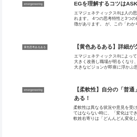
EGを理解するコツはAS
emergeneering
エマジェネティックス®は人の
れます。 4つの思考特性と3つ
徴があります。 が、この「わか
【黄色あるある】詳細が
黄色思考あるある
エマジェネティックス®によっ
大きく改善し職場が明るくなり
大きなビジョンが即座に浮かぶ思
【柔軟性】自分の「普通
emergeneering
ある！
柔軟性は異なる状況や意見を受け
てはならない時に、「変化はで
軟姓右寄りは「どんんどん変化し