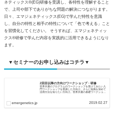
ネティックス®(EG)研修を受講し、各特性を理解すること
で、上司や部下でありがちな問題の解決につながります。
日々、エマジェネティックス(EG)で学んだ特性を意識
し、自分の特性と相手の特性について「色で考える」こと
を習慣化してください。 そうすれば、エマジェネティッ
クス®研修で学んだ内容を実践的に活用できるようになり
ます。
▼セミナーのお申し込みはコチラ▼
2回目以降の方向けワークショップ・研修
世界共通のプログラムのワークショップを受けてみたい入
門ワークショップを受講した方向け。さらに知識を深めて
活用方法を知りたい方向け。世界共通の基礎ワークショッ
プ（８時間）で自分の強みを活かして潜在能力を発揮する
ことを学び、組織はパフォーマンス...
2019.02.27
emergenetics.jp