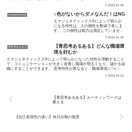
には「エマジニアリング(Emerg...
2023.01.06
○色がないからダメなんだ！はNG
emergeneering
エマジェネティックス®によって明らか
になる特性は、人の個性を数値で表しま
す。 この個性は能力は測定していませ
ん。 単に、どんな考え方・行動を好む
2024.01.30
か、どんな思考や行動をする傾向がある
か？が統計的に数値で表されるだけで
【青思考あるある】どんな職場環
青思考あるある
す。geralt / Pi...
境を好むか
エマジェネティックス®によって明らかになった特性を理解すること
で、コミュニケーションが大きく改善し職場が明るくなり、儲かる組
織にすることができます。 思考特性が異なると、職場環境について
の好みも大きく異なります。geralt / Pixab...
2023.03.24
【黄思考あるある】ルーティンワークは
萎える
【自己表現性の違い】休日出勤の風景