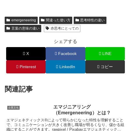
emergeneering
間違った使い方
思考特性の違い
言葉の意味の違い
赤思考にとっての
シェアする
X
Facebook
LINE
Pinterest
LinkedIn
コピー
関連記事
エマジニアリング
企業文化
（Emergeneering）とは？
エマジェネティックス®によって明らかになった特性を理解すること
で、コミュニケーションが大きく改善し職場が明るくなり、儲かる組
織にすることができます。rawpixel / Pixabayエマジェネティックス®