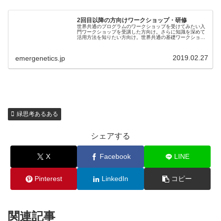
2回目以降の方向けワークショップ・研修
世界共通のプログラムのワークショップを受けてみたい入
門ワークショップを受講した方向け。さらに知識を深めて
活用方法を知りたい方向け。世界共通の基礎ワークショッ
プ（８時間）で自分の強みを活かして潜在能力を発揮する
ことを学び、組織はパフォーマンス...
2019.02.27
emergenetics.jp
緑思考あるある
シェアする
X
Facebook
LINE
Pinterest
LinkedIn
コピー
関連記事