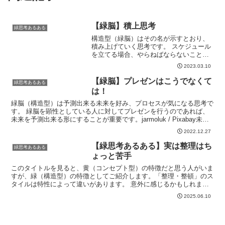
【緑脳】積上思考
緑思考あるある
構造型（緑脳）はその名が示すとおり、
積み上げていく思考です。 スケジュール
を立てる場合、やらねばならないことを
まずはリストアップし、どれから始める
2023.03.10
か順番を決めます。その各タスクにどれ
だけの時間がかかるかを考え、積み上げ
【緑脳】プレゼンはこうでなくて
緑思考あるある
時刻を記載していきます...
は！
緑脳（構造型）は予測出来る未来を好み、プロセスが気になる思考で
す。 緑脳を顕性としている人に対してプレゼンを行うのであれば、
未来を予測出来る形にすることが重要です。jarmoluk / Pixabay未来
を予測することが出来るように、プレゼ...
2022.12.27
【緑思考あるある】実は整理はち
緑思考あるある
ょっと苦手
このタイトルを見ると、黄（コンセプト型）の特徴だと思う人がいま
すが、緑（構造型）の特徴としてご紹介します。「整理・整頓」のス
タイルは特性によって違いがあります。 意外に感じるかもしれませ
んが、緑思考は整理（＝捨てること）は得意ではありません...
2025.06.10