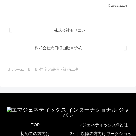
多村石油株式会社エマジェネティックス
2025.12.08
®(EG)を知ったきっかけと、導入前の
「組織の課題」とは？ある経営塾で賀川
さん（※株式会社E...
株式会社モリエン
株式会社六日町自動車学校
ホーム
住宅／設備・設備工事
TOP
エマジェネティックス®とは
初めての方向け
2回目以降の方向けワークショッ