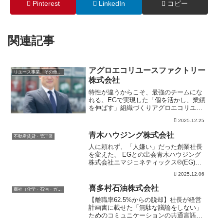
Pinterest
LinkedIn
コピー
関連記事
アグロエコリユースファクトリー
リユース事業、その他のサービス業
株式会社
特性が違うからこそ、最強のチームにな
れる。EGで実現した「個を活かし、業績
を伸ばす」組織づくりアグロエコリユー
スファクトリー株式会社エマジェネティ
2025.12.25
ックス®(EG)を知ったきっかけと、導入
時に直面していた「組織の課題」とは？
青木ハウジング株式会社
不動産賃貸・管理業
エマジェネティック...
人に頼れず、「人嫌い」だった創業社長
を変えた、 EGとの出会青木ハウジング
株式会社エマジェネティックス®(EG)を
知ったきっかけと、導入時に直面してい
2025.12.06
た「組織の課題」とは？ある経営塾で知
りました。正直に言って、最初はEGにつ
喜多村石油株式会社
商社（化学・石油・ガス・電気）
いては何とも思っ...
【離職率62.5%からの脱却】社長が経営
計画書に載せた「無駄な議論をしない」
ためのコミュニケーションの共通言語喜